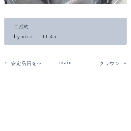
ご成約
by
nico
11:45
main
«
»
安定品質を守る取り組み
クラウン